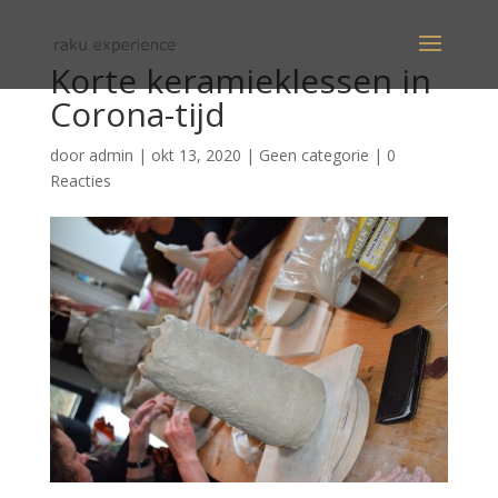
Korte keramieklessen in
Corona-tijd
door
admin
|
okt 13, 2020
|
Geen categorie
|
0
Reacties