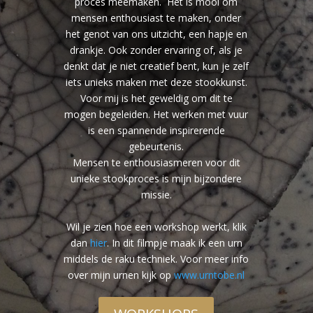
proces meemaken. Het is mooi om
mensen enthousiast te maken, onder
het genot van ons uitzicht, een hapje en
drankje. Ook zonder ervaring of, als je
denkt dat je niet creatief bent, kun je zelf
iets unieks maken met deze stookkunst.
Voor mij is het geweldig om dit te
mogen begeleiden. Het werken met vuur
is een spannende inspirerende
gebeurtenis.
Mensen te enthousiasmeren voor dit
unieke stookproces is mijn bijzondere
missie.
Wil je zien hoe een workshop werkt, klik
dan
hier
. In dit filmpje maak ik een urn
middels de raku techniek. Voor meer info
over mijn urnen kijk op
www.urntobe.nl